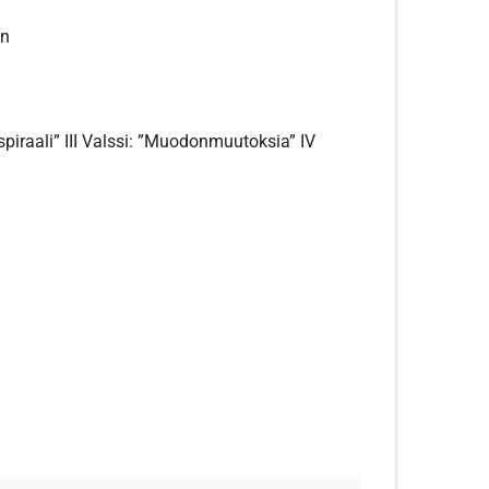
on
 spiraali” III Valssi: ”Muodonmuutoksia” IV