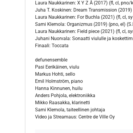
Laura Naukkarinen: X Y Z Å (2017) (fl, cl, pno/k
Juha T. Koskinen: Dream Transmission (2019) (cl
Laura Naukkarinen: For Buchla (2021) (fl, cl, syn
Sami Klemola: Organizmus (2019) (pno, el) (S.
Laura Naukkarinen: Field piece (2021) (fl, cl, syn
Juhani Nuorvala: Sonaatti viululle ja koskettimi
Finaali: Toccata
defunensemble
Pasi Eerikäinen, viulu
Markus Hohti, sello
Emil Holmström, piano
Hanna Kinnunen, huilu
Anders Pohjola, elektroniikka
Mikko Raasakka, klarinetti
Sami Klemola, taiteellinen johtaja
Video ja Streamaus: Centre de Ville Oy