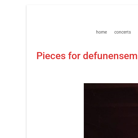
Skip
Skip
to
to
navigation
content
home
concerts
Pieces for defunensem