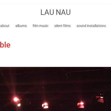
LAU NAU
about
albums
film music
silent films
sound installations
ble