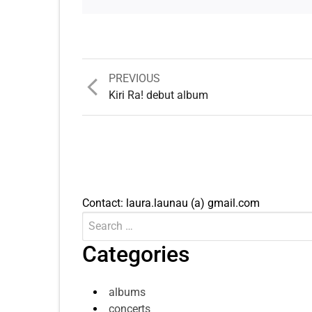
Previous
PREVIOUS
post:
Kiri Ra! debut album
Contact: laura.launau (a) gmail.com
Search
Submit
for:
Categories
albums
concerts