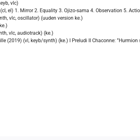
eyb, vlc)
, el) 1. Mirror 2. Equality 3. Ojizo-sama 4. Observation 5. Acti
th, vlc, oscillator) (uuden version ke.)
ke.)
th, vlc, audiotrack) (ke.)
lle (2019) (vl, keyb/synth) (ke.) I Preludi II Chaconne: ”Hurmion